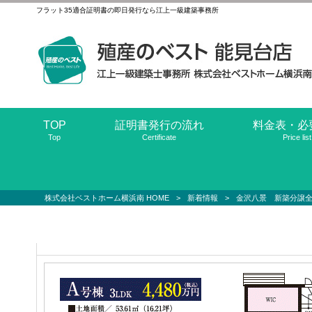
フラット35適合証明書の即日発行なら江上一級建築事務所
TOP
証明書発行の流れ
料金表・必
Top
Certificate
Price list
株式会社ベストホーム横浜南 HOME
>
新着情報
>
金沢八景 新築分譲全2