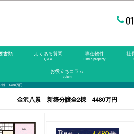
01
要書類
よくある質問
専任物件
社
Q＆A
Find a property
お役立ちコラム
colum
棟 4480万円
金沢八景 新築分譲全2棟 4480万円