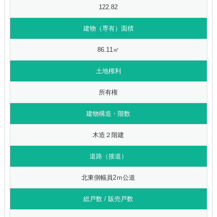
122.82
建物（専有）面積
86.11㎡
土地権利
所有権
建物構造・階数
木造２階建
道路（接道）
北東側幅員2ｍ公道
総戸数 / 販売戸数