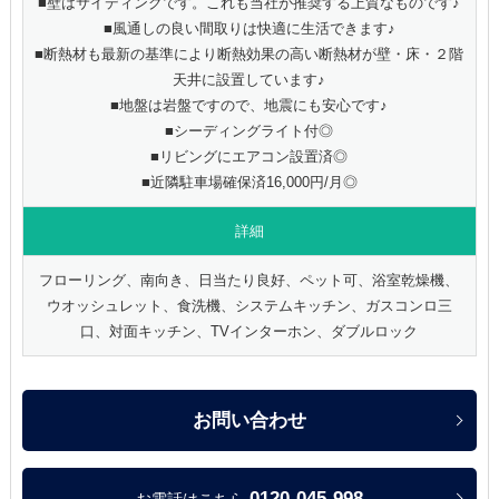
■壁はサイディングです。これも当社が推奨する上質なものです♪
■風通しの良い間取りは快適に生活できます♪
■断熱材も最新の基準により断熱効果の高い断熱材が壁・床・２階
天井に設置しています♪
■地盤は岩盤ですので、地震にも安心です♪
■シーディングライト付◎
■リビングにエアコン設置済◎
■近隣駐車場確保済16,000円/月◎
詳細
フローリング、南向き、日当たり良好、ペット可、浴室乾燥機、
ウオッシュレット、食洗機、システムキッチン、ガスコンロ三
口、対面キッチン、TVインターホン、ダブルロック
お問い合わせ
0120-045-998
お電話はこちら