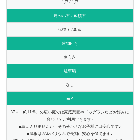
1戸 / 1戸
建ぺい率 / 容積率
60％ / 200％
建物向き
南向き
駐車場
なし
備考
37㎡（約11坪）の広い庭では家庭菜園やドッグランなどお好みに
合わせてご利用できます♪
■車は入りませんが、その分小さなお子様には安心です♪
■屋根はガルバリウムで長期に安心を保てます♪