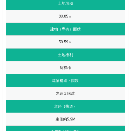
土地面積
80.85㎡
建物（専有）面積
59.59㎡
土地権利
所有権
建物構造・階数
木造２階建
道路（接道）
東側約5.9M