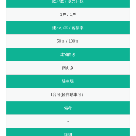
総戸数 / 販売戸数
1戸 / 1戸
建ぺい率 / 容積率
50％ / 100％
建物向き
南向き
駐車場
1台可(軽自動車可）
備考
-
詳細