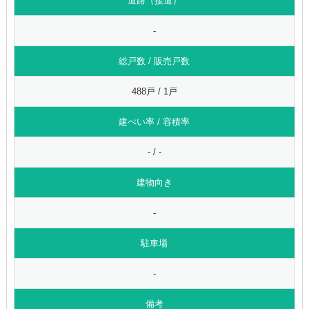
道路（接道）
-
総戸数 / 販売戸数
488戸 / 1戸
建ぺい率 / 容積率
- / -
建物向き
-
駐車場
-
備考