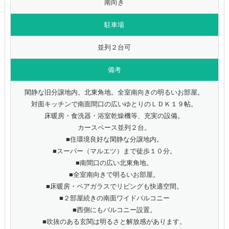
南向き
駐車場
並列２台可
備考
閑静な旧分譲地内。北東角地。全室南向きの明るいお部屋。
対面キッチンで南面間口の広いゆとりのＬＤＫ１９帖。
床暖房・食洗器・浴室乾燥機等、充実の設備。
カースペース並列２台。
■住環境良好な閑静な分譲地内。
■スーパー（マルエツ）まで徒歩１０分。
■南間口の広い北東角地。
■全室南向きで明るいお部屋。
■床暖房・ペアガラスでリビングも快適空間。
■２部屋続きの南面ワイドバルコニー
■西側にもバルコニー設置。
■吹抜のある玄関は明るさと解放感があります。