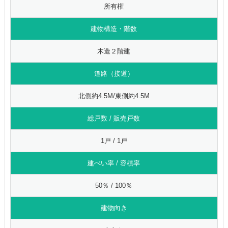
所有権
建物構造・階数
木造２階建
道路（接道）
北側約4.5M/東側約4.5M
総戸数 / 販売戸数
1戸 / 1戸
建ぺい率 / 容積率
50％ / 100％
建物向き