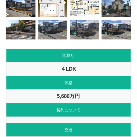
間取り
４LDK
価格
5,680万円
契約について
交通