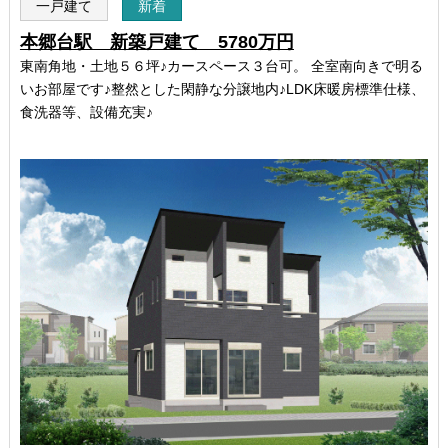
一戸建て
新着
本郷台駅 新築戸建て 5780万円
東南角地・土地５６坪♪カースペース３台可。 全室南向きで明る
いお部屋です♪整然とした閑静な分譲地内♪LDK床暖房標準仕様、
食洗器等、設備充実♪