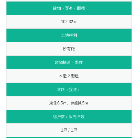
建物（専有）面積
102.32㎡
土地権利
所有権
建物構造・階数
木造２階建
道路（接道）
東側6.5ｍ、南側4.5ｍ
総戸数 / 販売戸数
1戸 / 1戸