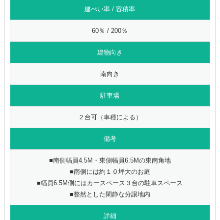
建ぺい率 / 容積率
60％ / 200％
建物向き
南向き
駐車場
２台可（車種による）
備考
■南側幅員4.5M・東側幅員6.5Mの東南角地
■南側には約１０坪大のお庭
■幅員6.5M側にはカースペース３台の駐車スペース
■整然とした閑静な分譲地内
詳細