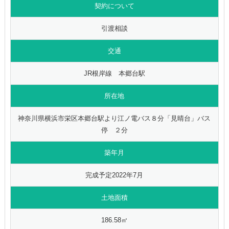
契約について
引渡相談
交通
JR根岸線 本郷台駅
所在地
神奈川県横浜市栄区本郷台駅より江ノ電バス８分「見晴台」バス
停 ２分
築年月
完成予定2022年7月
土地面積
186.58㎡