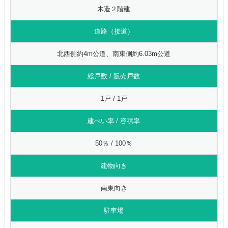
木造２階建
道路（接道）
北西側約4m公道、南東側約6.03m公道
総戸数 / 販売戸数
1戸 / 1戸
建ぺい率 / 容積率
50％ / 100％
建物向き
南東向き
駐車場