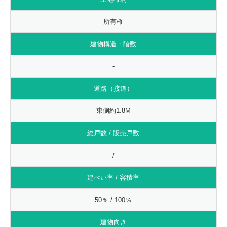
所有権
建物構造・階数
-
道路（接道）
東側約1.8M
総戸数 / 販売戸数
- / -
建ぺい率 / 容積率
50％ / 100％
建物向き