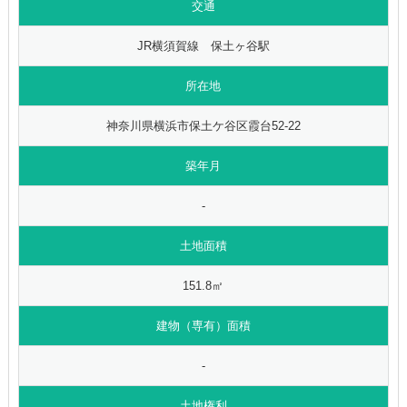
交通
JR横須賀線 保土ヶ谷駅
所在地
神奈川県横浜市保土ケ谷区霞台52-22
築年月
-
土地面積
151.8㎡
建物（専有）面積
-
土地権利