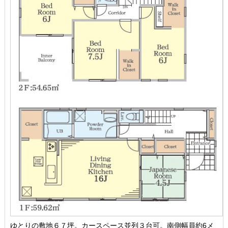
ゆとりの敷地６７坪。カースペース並列３台可。南側幅員約6メ