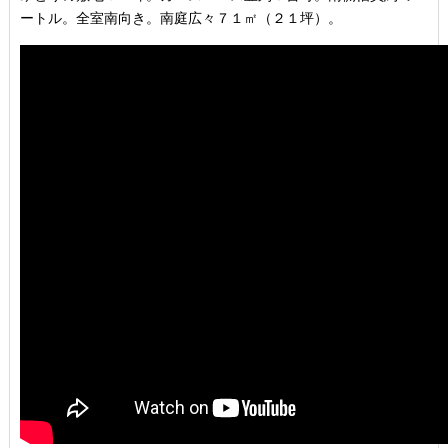
ートル。全室南向き。南庭広々７１㎡（２１坪）。